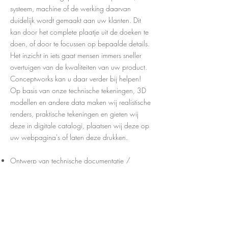
systeem, machine of de werking daarvan
duidelijk wordt gemaakt aan uw klanten. Dit
kan door het complete plaatje uit de doeken te
doen, of door te focussen op bepaalde details.
Het inzicht in iets gaat mensen immers sneller
overtuigen van de kwaliteiten van uw product.
Conceptworks kan u daar verder bij helpen!
Op basis van onze technische tekeningen, 3D
modellen en andere data maken wij realistische
renders, praktische tekeningen en gieten wij
deze in digitale catalogi, plaatsen wij deze op
uw webpagina's of laten deze drukken.
Ontwerp van technische documentatie /
catalogi / gebruikshandleidingen / technische
fiches.
Op basis van Solidworks / Adobe InDesign.
Aanleveren van 3D modellen voor CAD
bibliotheken.