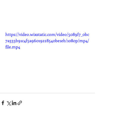
https://video.wixstatic.com/video/5089f7_0bc
7a333b91c4f5a96019228540be1eb/1080p/mp4/
file.mp4