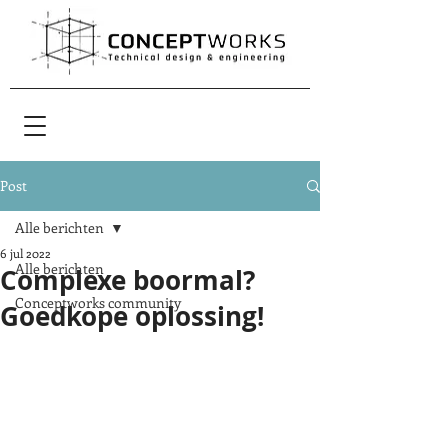
Post
Alle berichten
6 jul 2022
Alle berichten
Complexe boormal?
Conceptworks community
Goedkope oplossing!