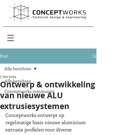
Post
Alle berichten
7 jun 2024
Alle berichten
Ontwerp & ontwikkeling
Conceptworks community
van nieuwe ALU
extrusiesystemen
Conceptworks ontwerpt op 
regelmatige basis nieuwe aluminium 
extrusie profielen voor diverse 