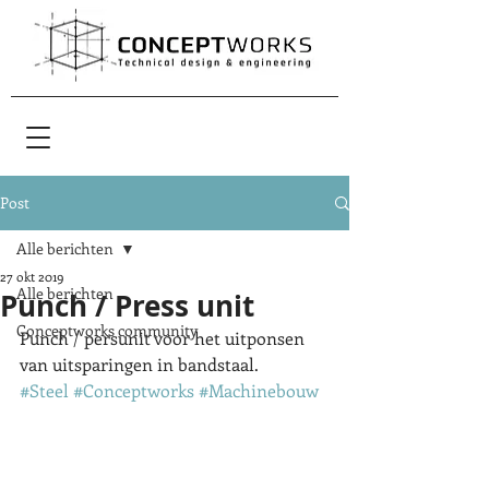
Post
Alle berichten
27 okt 2019
Alle berichten
Punch / Press unit
Conceptworks community
Punch / persunit voor het uitponsen 
van uitsparingen in bandstaal.
#Steel
#Conceptworks
#Machinebouw