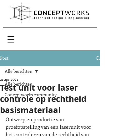
Post
Alle berichten
21 apr 2021
Alle berichten
Test unit voor laser
Conceptworks community
controle op rechtheid
basismateriaal
Ontwerp en productie van 
proefopstelling van een laserunit voor 
het controleren van de rechtheid van 