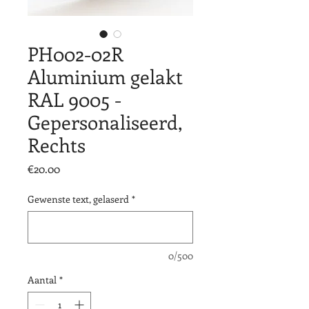
PH002-02R
Aluminium gelakt
RAL 9005 -
Gepersonaliseerd,
Rechts
Prijs
€20.00
Gewenste text, gelaserd
*
0/500
Aantal
*